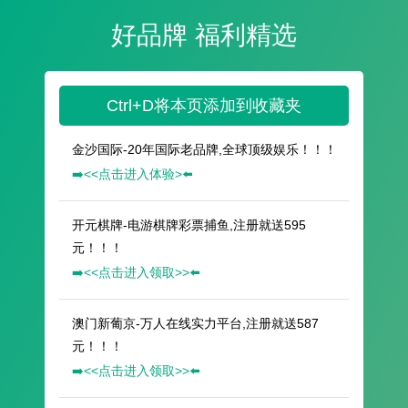
好品牌 福利精选
Ctrl+D将本页添加到收藏夹
金沙国际-20年国际老品牌,全球顶级娱乐！！！
➡️<<点击进入体验>⬅️
开元棋牌-电游棋牌彩票捕鱼,注册就送595
元！！！
➡️<<点击进入领取>>⬅️
澳门新葡京-万人在线实力平台,注册就送587
元！！！
➡️<<点击进入领取>>⬅️